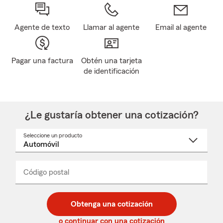
Agente de texto
Llamar al agente
Email al agente
Pagar una factura
Obtén una tarjeta
de identificación
¿Le gustaría obtener una cotización?
Seleccione un producto
Seleccione
un
nombre
de
producto
del
Código postal
Ingresa
Ingresa
_____
menú
un
un
desplegable
código
código
postal
postal
Obtenga una cotización
de
de
5
5
o continuar con una cotización