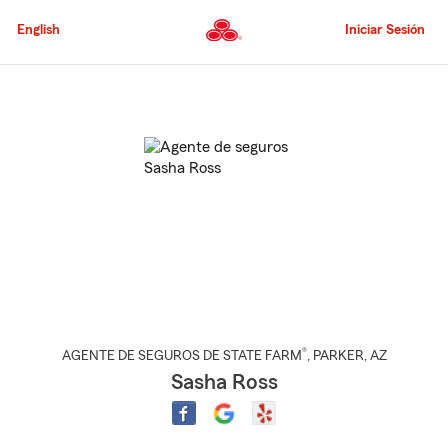
Pasar
al
English
Iniciar Sesión
contenido
principal
Comienzo
del
contenido
principal
®
AGENTE DE SEGUROS DE STATE FARM
,
PARKER
, AZ
Sasha Ross