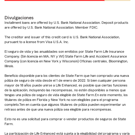
Divulgaciones
Installment loans are offered by U.S. Bank National Association. Deposit products
are offered by U.S. Bank National Association. Member FDIC.
The creditor and issuer of this credit card is U.S. Bank National Association,
pursuant to a license from Visa U.S.A. Inc.
El seguro de vida y las anualidades son emitidos por State Farm Life Insurance
Company. (Sin licencia en MA, NY y WI) State Farm Life and Accident Assurance
Company (con licencia en New York y Wisconsin) Oficinas centrales, Bloomington,
Illinois.
Beneficio disponible para los clientes de State Farm que han comprado una nueva
póliza de seguro de vida desde el 1 de enero de 2022. Si bien cualquier persona
mayor de 18 años puede unirse a Life Enhanced, es posible que ciertas funciones
de la aplicación, incluyendo las recompensas, no estén disponibles a menos que
tengas una póliza de seguro de vida elegible de State Farm.En este momento, los
titulares de póliza en Florida y New York no son elegibles para el programa
completo.Ten en cuenta que algunos titulares de póliza pueden experimentar un
retraso antes de que una nueva póliza sea elegible para recompensas.
Esto no es una solicitud para comprar o vender productos de seguros de State
Farm.
La participación de Life Enhanced está sujeta a la elegibilidad del programa y varía